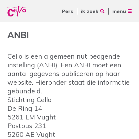
Pers
ik zoek
menu
Voor jou
ANBI
Waar kunnen wij jou mee
Voor ouders & naasten
helpen?
Cello is een algemeen nut beogende
Voor vrijwilligers
instelling (ANBI). Een ANBI moet een
Voor verwijzers
aantal gegevens publiceren op haar
website. Hieronder staat die informatie
Over Cello
Veelgebruikte zoektermen
gebundeld.
Stichting Cello
werkenbijcello.nl
Woonvormen
Zorgaanbod
De Ring 14
contact
5261 LM Vught
Postbus 231
5260 AE Vught