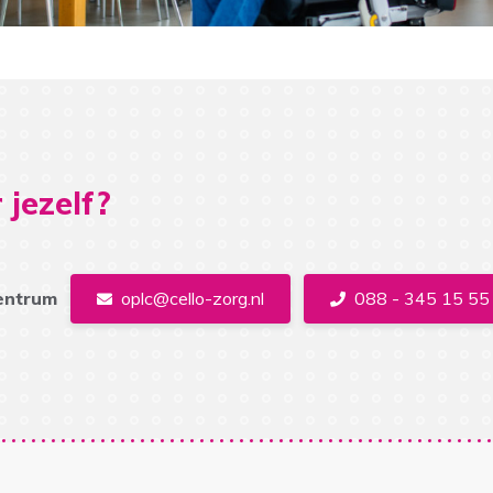
 jezelf?
entrum
oplc@cello-zorg.nl
088 - 345 15 55