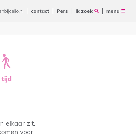
Vrienden van Cello
nbijcello.nl
contact
Pers
ik zoek
menu
ANBI
Nieuws
Contact
Pers
Volg ons op
Zoeken
 tijd
De Ring 14
5261 LM Vught
Postbus 231
088 - 345 10 00
in elkaar zit.
info@cello-zorg.nl
pkomen voor