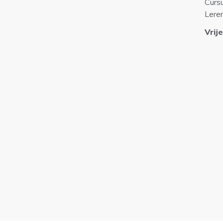
Curs
Lere
Vrije