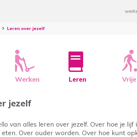
ken
Paramedische zorg
werke
ten werk
Geestelijke gezondheidszorg
Overige
n
Leren over jezelf
od voor mensen met een
rking
 mee helpen?
ussen voor mantelzorgers
n en Ontwikkelen
 tijd
Werken
Leren
Vrije
r jezelf
llo van alles leren over jezelf. Over hoe je lijf 
 eten. Over ouder worden. Over hoe kunt o