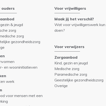
 ouders
Voor vrijwilligers
gaanbod
Maak jij het verschil?
 gezin & jeugd
Wat voor vrijwilligerswerk kun 
sche zorg
doen?
medische zorg
telijke gezondheidszorg
Voor verwijzers
ige
en
Zorgaanbod
nvormen
Kind, gezin en jeugd
r- en wooninitiatieven
Medische zorg
Paramedische zorg
ken
Geestelijke gezondheidszorg
ten werk
Overige
n
od voor mensen met een
rking