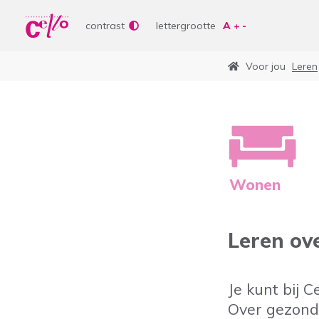
Wer
Vrije tijd
contrast
lettergrootte
Soor
Lere
Voor jou
Leren
Aanb
bepe
Waar kunnen wij jou
Curs
Lere
Vrije
Veelgebruikte zoektermen
Wonen
Woonvormen
Zorgaanbod
Leren ove
Je kunt bij Ce
Over gezond