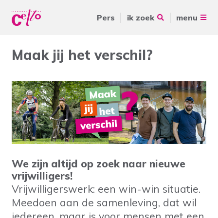
Pers
ik zoek
menu
Voor jou
Maak jij het verschil?
Waar kunnen wij jou mee
Voor ouders & naasten
helpen?
Voor vrijwilligers
Voor verwijzers
Over Cello
Veelgebruikte zoektermen
werkenbijcello.nl
Woonvormen
Zorgaanbod
We zijn altijd op zoek naar nieuwe
vrijwilligers!
contact
Vrijwilligerswerk: een win-win situatie.
Meedoen aan de samenleving, dat wil
iedereen, maar is voor mensen met een