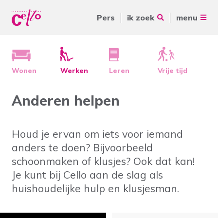
Pers
ik zoek
menu
Voor jou
Waar kunnen wij jou mee
Voor ouders & naasten
Wonen
Werken
Leren
Vrije tijd
helpen?
Voor vrijwilligers
Anderen helpen
Voor verwijzers
Houd je ervan om iets voor iemand
Over Cello
Veelgebruikte zoektermen
anders te doen? Bijvoorbeeld
werkenbijcello.nl
schoonmaken of klusjes? Ook dat kan!
Woonvormen
Zorgaanbod
Je kunt bij Cello aan de slag als
contact
huishoudelijke hulp en klusjesman.