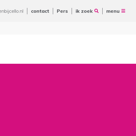
Vrienden van Cello
nbijcello.nl
contact
Pers
ik zoek
menu
ANBI
Nieuws
Contact
Pers
Volg ons op
Zoeken
De Ring 14
5261 LM Vught
Postbus 231
088 - 345 10 00
info@cello-zorg.nl