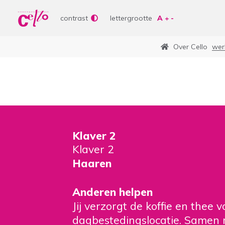
Wer
Vrije tijd
contrast
lettergrootte
Soor
Lere
Over Cello
wer
Aanb
bepe
Waar kunnen wij jou
Curs
Lere
Vrije
Veelgebruikte zoektermen
Klaver 2
Klaver 2
Woonvormen
Zorgaanbod
Haaren
Anderen helpen
Jij verzorgt de koffie en thee
dagbestedingslocatie. Samen me