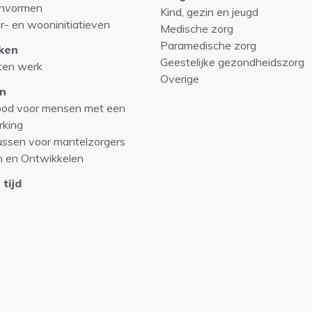
nvormen
Kind, gezin en jeugd
r- en wooninitiatieven
Medische zorg
Paramedische zorg
ken
Geestelijke gezondheidszorg
ten werk
Overige
n
od voor mensen met een
rking
ussen voor mantelzorgers
n en Ontwikkelen
 tijd