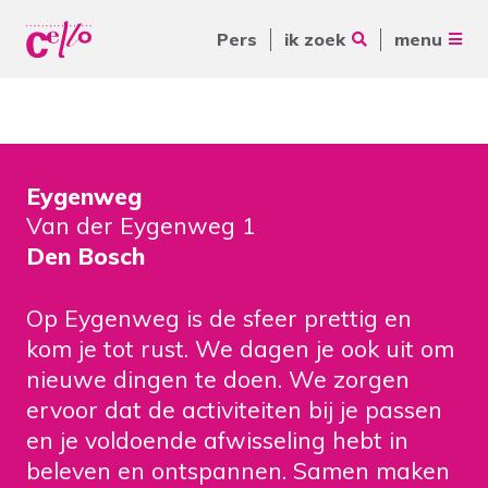
Pers
ik zoek
menu
Voor jou
Waar kunnen wij jou mee
Voor ouders & naasten
helpen?
Eygenweg
Voor vrijwilligers
Van der Eygenweg 1
Voor verwijzers
Den Bosch
Over Cello
Veelgebruikte zoektermen
Op Eygenweg is de sfeer prettig en
kom je tot rust. We dagen je ook uit om
werkenbijcello.nl
Woonvormen
Zorgaanbod
nieuwe dingen te doen. We zorgen
contact
ervoor dat de activiteiten bij je passen
en je voldoende afwisseling hebt in
beleven en ontspannen. Samen maken