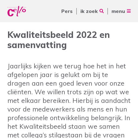
Pers
ik zoek
menu
Voor jou
Kwaliteitsbeeld 2022 en
Waar kunnen wij jou mee
samenvatting
Voor ouders & naasten
helpen?
Voor vrijwilligers
Jaarlijks kijken we terug hoe het in het
Voor verwijzers
afgelopen jaar is gelukt om bij te
dragen aan een goed leven voor onze
Over Cello
Veelgebruikte zoektermen
cliënten. We willen trots zijn op wat we
met elkaar bereiken. Hierbij is aandacht
werkenbijcello.nl
Woonvormen
Zorgaanbod
voor de medewerkers als mens en hun
contact
professionele ontwikkeling belangrijk. In
het Kwaliteitsbeeld staan we samen
met collega’s stilgestaan bij de vragen