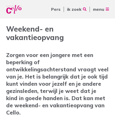
Pers
ik zoek
menu
Voor jou
Weekend- en
Waar kunnen wij jou mee
vakantieopvang
Voor ouders & naasten
helpen?
Voor vrijwilligers
Zorgen voor een jongere met een
Voor verwijzers
beperking of
ontwikkelingsachterstand vraagt veel
Over Cello
Veelgebruikte zoektermen
van je. Het is belangrijk dat je ook tijd
kunt vinden voor jezelf en je andere
werkenbijcello.nl
Woonvormen
Zorgaanbod
gezinsleden, terwijl je weet dat je
contact
kind in goede handen is. Dat kan met
de weekend- en vakantieopvang van
Cello.