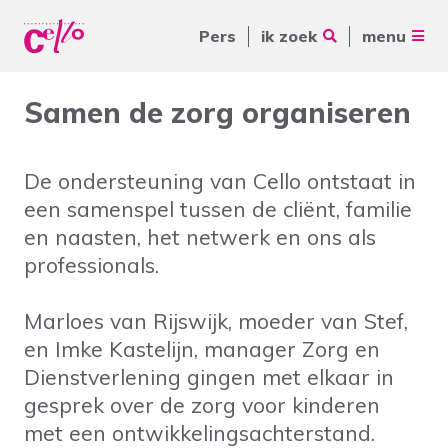
Pers
ik zoek
menu
Voor jou
Samen de zorg organiseren
Waar kunnen wij jou mee
Voor ouders & naasten
helpen?
De ondersteuning van Cello ontstaat in
Voor vrijwilligers
een samenspel tussen de cliënt, familie
Voor verwijzers
en naasten, het netwerk en ons als
professionals.
Over Cello
Veelgebruikte zoektermen
Marloes van Rijswijk, moeder van Stef,
werkenbijcello.nl
Woonvormen
Zorgaanbod
en Imke Kastelijn, manager Zorg en
contact
Dienstverlening gingen met elkaar in
gesprek over de zorg voor kinderen
met een ontwikkelingsachterstand.