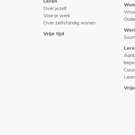
Leren
Won
Over jezelf
Woo
Voor je werk
Oude
Over zelfstandig wonen
Wer
Vrije tijd
Soor
Lere
Aanb
bepe
Curs
Lere
Vrije