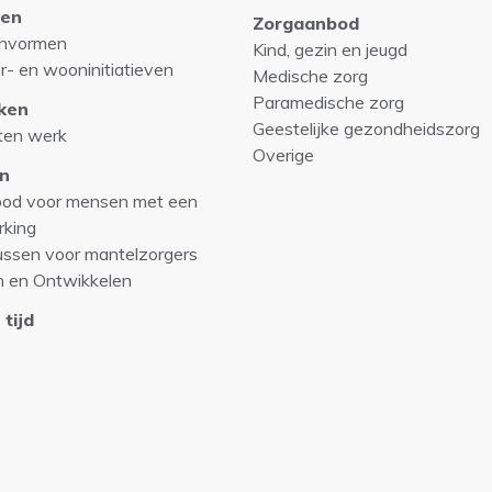
en
Zorgaanbod
nvormen
Kind, gezin en jeugd
r- en wooninitiatieven
Medische zorg
Paramedische zorg
ken
Geestelijke gezondheidszorg
ten werk
Overige
n
od voor mensen met een
rking
ussen voor mantelzorgers
n en Ontwikkelen
 tijd