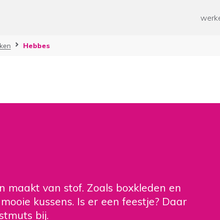
ken
Paramedische zorg
werke
ten werk
Geestelijke gezondheidszorg
Overige
n
ken
Hebbes
od voor mensen met een
rking
 mee helpen?
ussen voor mantelzorgers
n en Ontwikkelen
 tijd
en maakt van stof. Zoals boxkleden en
mooie kussens. Is er een feestje? Daar
stmuts bij.