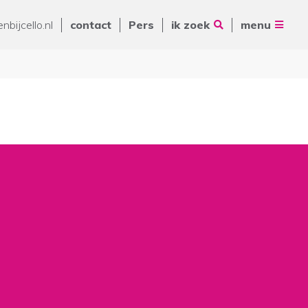
Vrienden van Cello
nbijcello.nl
contact
Pers
ik zoek
menu
ANBI
Nieuws
Contact
Pers
Volg ons op
Zoeken
De Ring 14
5261 LM Vught
Postbus 231
088 - 345 10 00
info@cello-zorg.nl