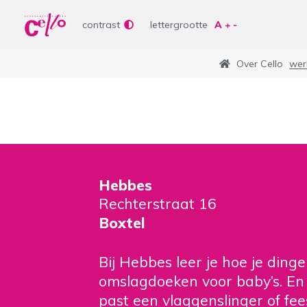
Wer
Vrije tijd
contrast
lettergrootte
Soor
Lere
Over Cello
wer
Aanb
bepe
Waar kunnen wij jou
Curs
Lere
Vrije
Veelgebruikte zoektermen
Hebbes
Rechterstraat 16
Woonvormen
Zorgaanbod
Boxtel
Bij Hebbes leer je hoe je ding
omslagdoeken voor baby’s. En 
past een vlaggenslinger of fee