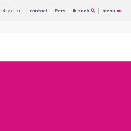
Vrienden van Cello
nbijcello.nl
contact
Pers
ik zoek
menu
ANBI
Nieuws
Contact
Pers
Volg ons op
Zoeken
De Ring 14
5261 LM Vught
Postbus 231
088 - 345 10 00
info@cello-zorg.nl