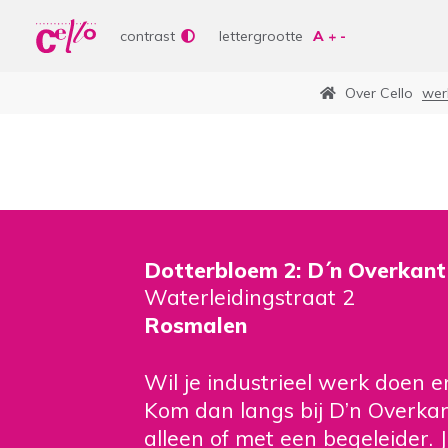
Wer
Vrije tijd
contrast
lettergrootte
Soor
Lere
Over Cello
wer
Aanb
bepe
Waar kunnen wij jou
Curs
Lere
Vrije
Veelgebruikte zoektermen
Dotterbloem 2: D´n Overkant
Waterleidingstraat 2
Woonvormen
Zorgaanbod
Rosmalen
Wil je industrieel werk doen e
Kom dan langs bij D’n Overkant
alleen of met een begeleider. 