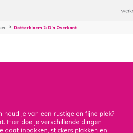
ken
Paramedische zorg
werke
ten werk
Geestelijke gezondheidszorg
Overige
n
ken
Dotterbloem 2: D´n Overkant
od voor mensen met een
rking
 mee helpen?
ussen voor mantelzorgers
n en Ontwikkelen
 tijd
n houd je van een rustige en fijne plek?
. Hier doe je verschillende dingen
Je gaat inpakken, stickers plakken en