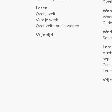
Over
Leren
Won
Over jezelf
Woo
Voor je werk
Oude
Over zelfstandig wonen
Wer
Vrije tijd
Soor
Lere
Aanb
bepe
Curs
Lere
Vrije