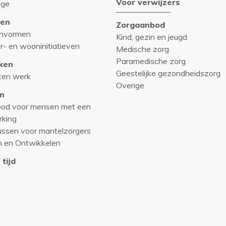
Voor verwijzers
ige
en
Zorgaanbod
nvormen
Kind, gezin en jeugd
r- en wooninitiatieven
Medische zorg
Paramedische zorg
ken
Geestelijke gezondheidszorg
ten werk
Overige
n
od voor mensen met een
rking
ussen voor mantelzorgers
n en Ontwikkelen
 tijd