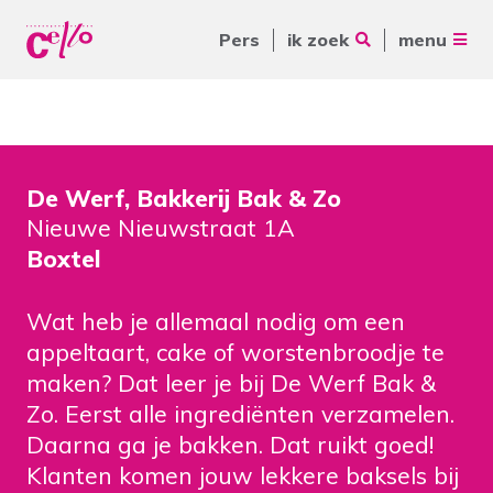
Pers
ik zoek
menu
Voor jou
Waar kunnen wij jou mee
Voor ouders & naasten
helpen?
De Werf, Bakkerij Bak & Zo
Voor vrijwilligers
Nieuwe Nieuwstraat 1A
Voor verwijzers
Boxtel
Over Cello
Veelgebruikte zoektermen
Wat heb je allemaal nodig om een
appeltaart, cake of worstenbroodje te
werkenbijcello.nl
Woonvormen
Zorgaanbod
maken? Dat leer je bij De Werf Bak &
contact
Zo. Eerst alle ingrediënten verzamelen.
Daarna ga je bakken. Dat ruikt goed!
Klanten komen jouw lekkere baksels bij