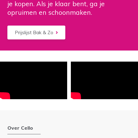
je kopen. Als je klaar bent, ga je
opruimen en schoonmaken.
Prijslijst Bak & Zo
Over Cello