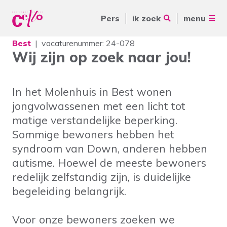
Pers
ik zoek
menu
Best
vacaturenummer: 24-078
Voor jou
Wij zijn op zoek naar jou!
Waar kunnen wij jou mee
Voor ouders & naasten
helpen?
In het Molenhuis in Best wonen
Voor vrijwilligers
jongvolwassenen met een licht tot
Voor verwijzers
matige verstandelijke beperking.
Sommige bewoners hebben het
Over Cello
Veelgebruikte zoektermen
syndroom van Down, anderen hebben
autisme. Hoewel de meeste bewoners
werkenbijcello.nl
Woonvormen
Zorgaanbod
redelijk zelfstandig zijn, is duidelijke
contact
begeleiding belangrijk.
Voor onze bewoners zoeken we