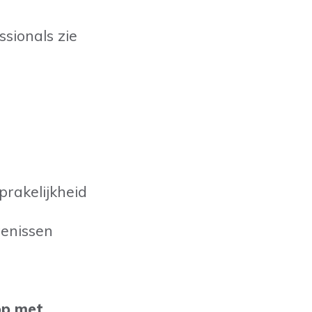
sionals zie
prakelijkheid
tenissen
op met