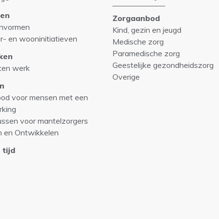
en
Zorgaanbod
nvormen
Kind, gezin en jeugd
r- en wooninitiatieven
Medische zorg
Paramedische zorg
ken
Geestelijke gezondheidszorg
ten werk
Overige
n
od voor mensen met een
rking
ussen voor mantelzorgers
n en Ontwikkelen
 tijd