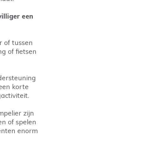
illiger een
 of tussen
g of fietsen
dersteuning
een korte
tiviteit.
pelier zijn
en of spelen
iënten enorm