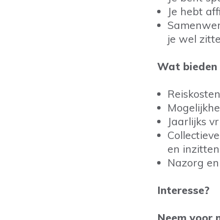
Je hebt af
Samenwerke
je wel zitt
Wat bieden 
Reiskosten
Mogelijkh
Jaarlijks v
Collectiev
en inzitte
Nazorg en
Interesse?
Neem voor m