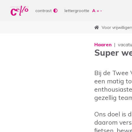
Wer
Vrije tijd
contrast
lettergrootte
Soor
Lere
Voor vrijwilliger
Aanb
bepe
Waar kunnen wij jou
Curs
Haaren
vacat
Super we
Lere
Vrije
Bij de Twee 
Veelgebruikte zoektermen
een matig tot
Woonvormen
Zorgaanbod
enthousiaste
gezellig tea
Ons doel is 
daarom versc
fietsen, bewe