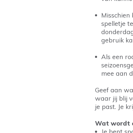
Misschien 
spelletje 
donderdag
gebruik k
Als een ro
seizoensge
mee aan d
Geef aan waa
waar jij bli
je past. Je k
Wat wordt e
Je bent sp