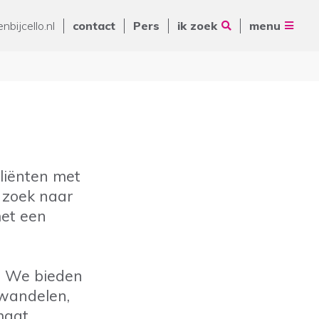
Vrienden van Cello
nbijcello.nl
contact
Pers
ik zoek
menu
ANBI
Nieuws
Contact
Pers
Volg ons op
Zoeken
liënten met
p zoek naar
De Ring 14
met een
5261 LM Vught
Postbus 231
088 - 345 10 00
n. We bieden
info@cello-zorg.nl
 wandelen,
maat.