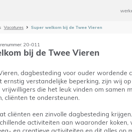
ken
Paramedische zorg
werke
ten werk
Geestelijke gezondheidszorg
Overige
n
s
Vacatures
Super welkom bij de Twee Vieren
od voor mensen met een
rking
 mee helpen?
ussen voor mantelzorgers
urenummer: 20-011
lkom bij de Twee Vieren
n en Ontwikkelen
 tijd
Vieren, dagbesteding voor ouder wordende c
 ernstig verstandelijke beperking, zijn wij o
 vrijwilligers die het leuk vinden om samen 
m, cliënten te ondersteunen.
dat cliënten een zinvolle dagbesteding krijge
hillende activiteiten aan waaronder koken,
eg- en creatieve activiteiten en dit alles op 