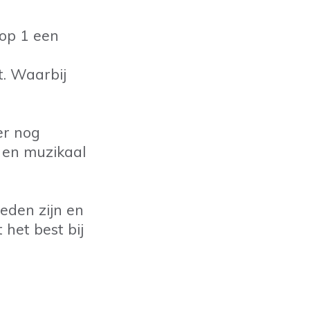
 op 1 een
. Waarbij
er nog
f en muzikaal
eden zijn en
 het best bij