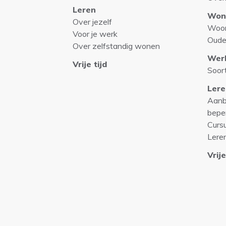
Leren
Won
Over jezelf
Woo
Voor je werk
Oude
Over zelfstandig wonen
Wer
Vrije tijd
Soor
Lere
Aanb
bepe
Curs
Lere
Vrije