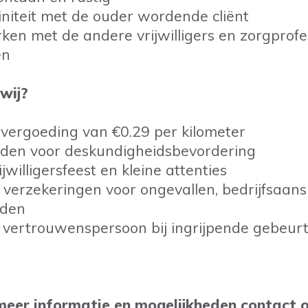
finiteit met de ouder wordende cliënt
n met de andere vrijwilligers en zorgprofes
en
wij?
vergoeding van €0.29 per kilometer
eden voor deskundigheidsbevordering
rijwilligersfeest en kleine attenties
e verzekeringen voor ongevallen, bedrijfsaans
nden
 vertrouwenspersoon bij ingrijpende gebeur
eer informatie en mogelijkheden contact 