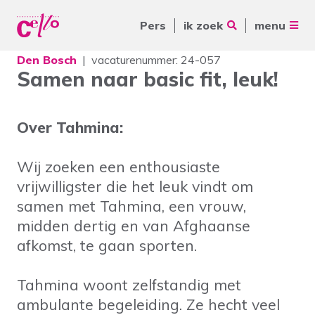
Pers
ik zoek
menu
Den Bosch
vacaturenummer: 24-057
Voor jou
Samen naar basic fit, leuk!
Waar kunnen wij jou mee
Voor ouders & naasten
helpen?
Over Tahmina:
Voor vrijwilligers
Voor verwijzers
Wij zoeken een enthousiaste
vrijwilligster die het leuk vindt om
Over Cello
Veelgebruikte zoektermen
samen met Tahmina, een vrouw,
midden dertig en van Afghaanse
werkenbijcello.nl
Woonvormen
Zorgaanbod
afkomst, te gaan sporten.
contact
Tahmina woont zelfstandig met
ambulante begeleiding. Ze hecht veel