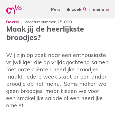
Pers
ik zoek
menu
Boxtel
vacaturenummer: 25-000
Voor jou
Maak jij de heerlijkste
Waar kunnen wij jou mee
broodjes?
Voor ouders & naasten
helpen?
Voor vrijwilligers
Wij zijn op zoek naar een enthousiaste
Voor verwijzers
vrijwilliger die op vrijdagochtend samen
met onze cliënten heerlijke broodjes
Over Cello
Veelgebruikte zoektermen
maakt. Iedere week staat er een ander
broodje op het menu. Soms
maken we
werkenbijcello.nl
Woonvormen
Zorgaanbod
geen broodjes, maar kiezen we voor
contact
een smakelijke salade of een heerlijke
omelet.