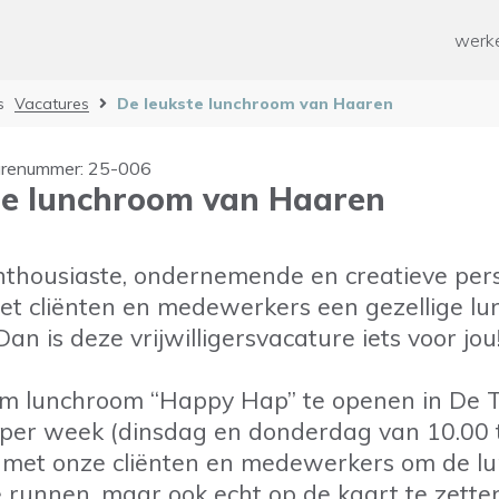
ken
Paramedische zorg
werke
ten werk
Geestelijke gezondheidszorg
Overige
n
s
Vacatures
De leukste lunchroom van Haaren
od voor mensen met een
rking
 mee helpen?
ussen voor mantelzorgers
urenummer: 25-006
te lunchroom van Haaren
n en Ontwikkelen
 tijd
enthousiaste, ondernemende en creatieve pers
t cliënten en medewerkers een gezellige lu
n is deze vrijwilligersvacature iets voor jou
om lunchroom “Happy Hap” te openen in De T
er week (dinsdag en donderdag van 10.00 tot
 met onze cliënten en medewerkers om de l
te runnen, maar ook echt op de kaart te zette