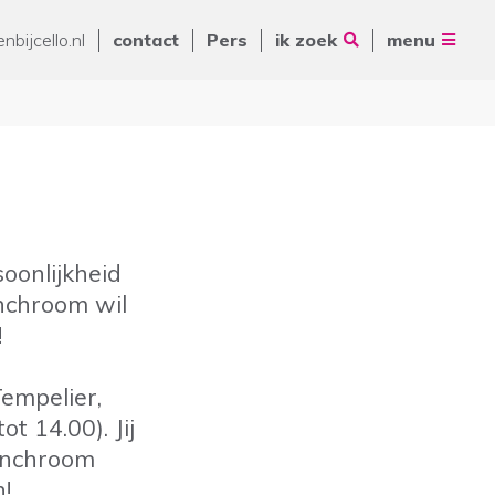
Vrienden van Cello
nbijcello.nl
contact
Pers
ik zoek
menu
ANBI
Nieuws
Contact
Pers
Volg ons op
Zoeken
oonlijkheid
nchroom wil
De Ring 14
!
5261 LM Vught
Postbus 231
empelier,
088 - 345 10 00
 14.00). Jij
info@cello-zorg.nl
unchroom
n!