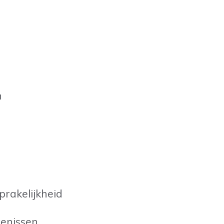
n
prakelijkheid
tenissen