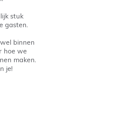
ijk stuk
e gasten.
owel binnen
er hoe we
nnen maken.
n je!