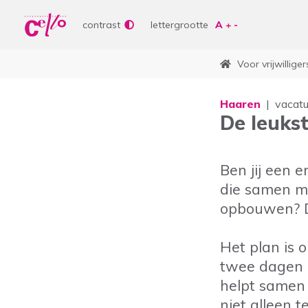
Wer
Vrije tijd
contrast
lettergrootte
Soor
Lere
Voor vrijwilliger
Aanb
bepe
Waar kunnen wij jou
Curs
Haaren
vacat
De leuks
Lere
Vrije
Ben jij een 
Veelgebruikte zoektermen
die samen me
Woonvormen
Zorgaanbod
opbouwen? Da
Het plan is 
twee dagen p
helpt samen
niet alleen 