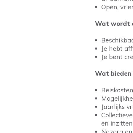
Open, vrien
Wat wordt e
Beschikba
Je hebt af
Je bent cr
Wat bieden 
Reiskosten
Mogelijkh
Jaarlijks v
Collectiev
en inzitte
Nazorg en