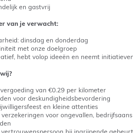
delijk en gastvrij
r van je verwacht:
arheid: dinsdag en donderdag
finiteit met onze doelgroep
eatief, hebt volop ideeën en neemt initiatieve
wij?
vergoeding van €0.29 per kilometer
eden voor deskundigheidsbevordering
rijwilligersfeest en kleine attenties
e verzekeringen voor ongevallen, bedrijfsaans
nden
 vertrouwenspersoon bij ingrijpende gebeur