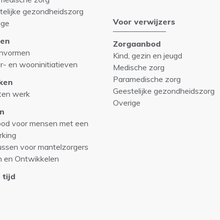
telijke gezondheidszorg
Voor verwijzers
ige
en
Zorgaanbod
nvormen
Kind, gezin en jeugd
r- en wooninitiatieven
Medische zorg
Paramedische zorg
ken
Geestelijke gezondheidszorg
ten werk
Overige
n
od voor mensen met een
rking
ussen voor mantelzorgers
n en Ontwikkelen
 tijd