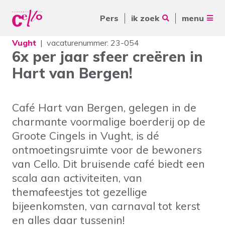
Pers
ik zoek
menu
Vught
vacaturenummer: 23-054
Voor jou
6x per jaar sfeer creëren in
Waar kunnen wij jou mee
Hart van Bergen!
Voor ouders & naasten
helpen?
Voor vrijwilligers
Café Hart van Bergen, gelegen in de
Voor verwijzers
charmante voormalige boerderij op de
Groote Cingels in Vught, is dé
Over Cello
Veelgebruikte zoektermen
ontmoetingsruimte voor de bewoners
van Cello. Dit bruisende café biedt een
werkenbijcello.nl
Woonvormen
Zorgaanbod
scala aan activiteiten, van
contact
themafeestjes tot gezellige
bijeenkomsten, van carnaval tot kerst
en alles daar tussenin!