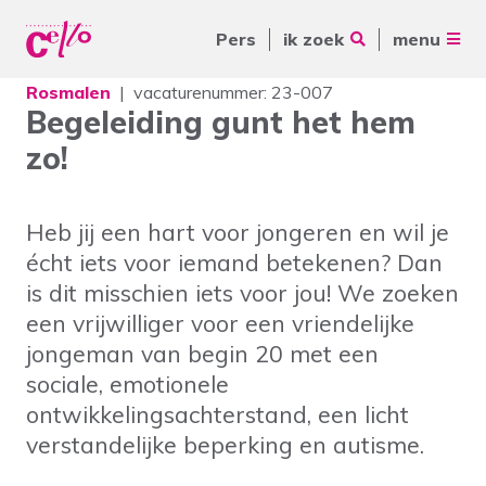
Pers
ik zoek
menu
Rosmalen
vacaturenummer: 23-007
Voor jou
Begeleiding gunt het hem
Waar kunnen wij jou mee
zo!
Voor ouders & naasten
helpen?
Voor vrijwilligers
Heb jij een hart voor jongeren en wil je
Voor verwijzers
écht iets voor iemand betekenen? Dan
is dit misschien iets voor jou! We zoeken
Over Cello
Veelgebruikte zoektermen
een vrijwilliger voor een vriendelijke
jongeman van begin 20 met een
werkenbijcello.nl
Woonvormen
Zorgaanbod
sociale, emotionele
contact
ontwikkelingsachterstand, een licht
verstandelijke beperking en autisme.