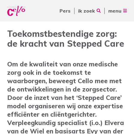
Pers
ik zoek
menu
Voor jou
Toekomstbestendige zorg:
Waar kunnen wij jou mee
de kracht van Stepped Care
Voor ouders & naasten
helpen?
Voor vrijwilligers
Om de kwaliteit van onze medische
Voor verwijzers
zorg ook in de toekomst te
waarborgen, beweegt Cello mee met
Over Cello
Veelgebruikte zoektermen
de ontwikkelingen in de zorgsector.
Door de inzet van het ‘Stepped Care’
werkenbijcello.nl
Woonvormen
Zorgaanbod
model organiseren wij onze expertise
contact
efficiënter en cliëntgerichter.
Verpleegkundig specialist (i.o.) Elvera
van de Wiel en basisarts Evy van der