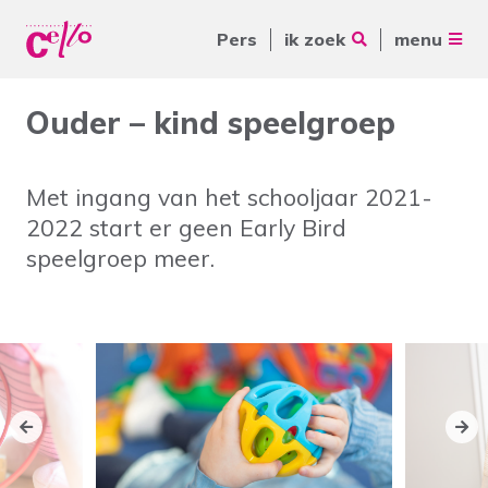
Pers
ik zoek
menu
Voor jou
Ouder – kind speelgroep
Waar kunnen wij jou mee
Voor ouders & naasten
helpen?
Met ingang van het schooljaar 2021-
Voor vrijwilligers
2022 start er geen Early Bird
Voor verwijzers
speelgroep meer.
Over Cello
Veelgebruikte zoektermen
werkenbijcello.nl
Woonvormen
Zorgaanbod
contact