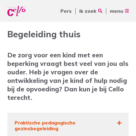
Pers
ik zoek
menu
Voor jou
Begeleiding thuis
Waar kunnen wij jou mee
Voor ouders & naasten
helpen?
De zorg voor een kind met een
Voor vrijwilligers
beperking vraagt best veel van jou als
Voor verwijzers
ouder. Heb je vragen over de
ontwikkeling van je kind of hulp nodig
Over Cello
Veelgebruikte zoektermen
bij de opvoeding? Dan kun je bij Cello
terecht.
werkenbijcello.nl
Woonvormen
Zorgaanbod
contact
Praktische pedagogische
gezinsbegeleiding