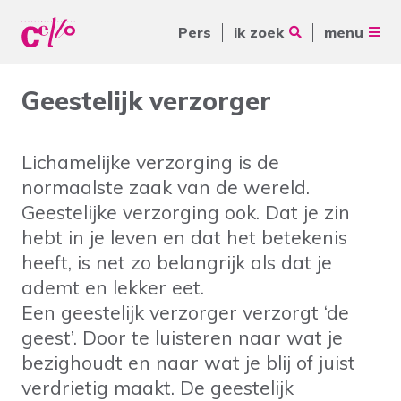
Pers
ik zoek
menu
Voor jou
Geestelijk verzorger
Waar kunnen wij jou mee
Voor ouders & naasten
helpen?
Lichamelijke verzorging is de
Voor vrijwilligers
normaalste zaak van de wereld.
Voor verwijzers
Geestelijke verzorging ook. Dat je zin
hebt in je leven en dat het betekenis
Over Cello
Veelgebruikte zoektermen
heeft, is net zo belangrijk als dat je
ademt en lekker eet.
werkenbijcello.nl
Woonvormen
Zorgaanbod
Een geestelijk verzorger verzorgt ‘de
contact
geest’. Door te luisteren naar wat je
bezighoudt en naar wat je blij of juist
verdrietig maakt. De geestelijk