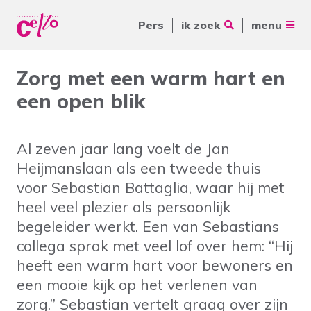
Pers
ik zoek
menu
Voor jou
Zorg met een warm hart en
Waar kunnen wij jou mee
een open blik
Voor ouders & naasten
helpen?
Voor vrijwilligers
Al zeven jaar lang voelt de Jan
Voor verwijzers
Heijmanslaan als een tweede thuis
voor Sebastian Battaglia, waar hij met
Over Cello
Veelgebruikte zoektermen
heel veel plezier als persoonlijk
begeleider werkt. Een van Sebastians
werkenbijcello.nl
Woonvormen
Zorgaanbod
collega sprak met veel lof over hem: “Hij
contact
heeft een warm hart voor bewoners en
een mooie kijk op het verlenen van
zorg.” Sebastian vertelt graag over zijn