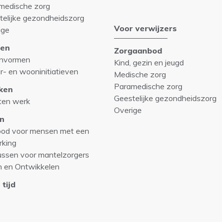
medische zorg
telijke gezondheidszorg
Voor verwijzers
ige
en
Zorgaanbod
nvormen
Kind, gezin en jeugd
r- en wooninitiatieven
Medische zorg
Paramedische zorg
ken
Geestelijke gezondheidszorg
ten werk
Overige
n
od voor mensen met een
rking
ussen voor mantelzorgers
n en Ontwikkelen
 tijd