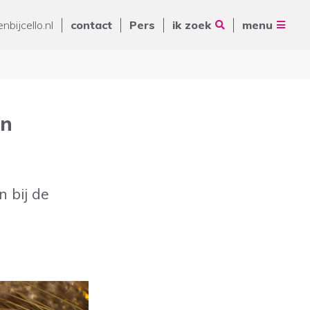
Vrienden van Cello
nbijcello.nl
contact
Pers
ik zoek
menu
ANBI
Nieuws
Contact
Pers
en
Volg ons op
Zoeken
n bij de
De Ring 14
5261 LM Vught
Postbus 231
088 - 345 10 00
info@cello-zorg.nl