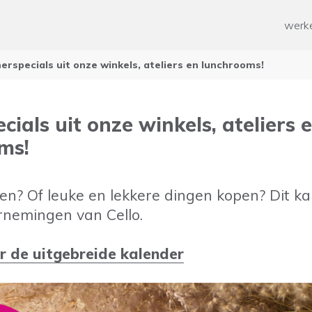
ken
Paramedische zorg
werke
ten werk
Geestelijke gezondheidszorg
Overige
n
rspecials uit onze winkels, ateliers en lunchrooms!
od voor mensen met een
rking
 mee helpen?
ussen voor mantelzorgers
ials uit onze winkels, ateliers 
n en Ontwikkelen
ms!
 tijd
en? Of leuke en lekkere dingen kopen? Dit ka
rnemingen van Cello.
or de uitgebreide kalender