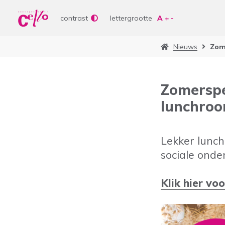
Wer
Vrije tijd
contrast
lettergrootte
Soor
Lere
Nieuws
Zome
Aanb
bepe
Waar kunnen wij jou
Curs
Zomerspec
Lere
lunchroo
Vrije
Veelgebruikte zoektermen
Lekker lunch
Woonvormen
Zorgaanbod
sociale onde
Klik hier vo