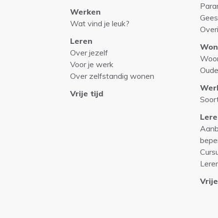
Para
Werken
Gees
Wat vind je leuk?
Over
Leren
Won
Over jezelf
Woo
Voor je werk
Oude
Over zelfstandig wonen
Wer
Vrije tijd
Soor
Lere
Aanb
bepe
Curs
Lere
Vrije