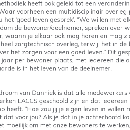
hodiek heeft ook geleid tot een veranderin
Waar voorheen een multidisciplinair overleg 
 het ‘goed leven gesprek’.
“We willen met el
ndom de bewoner/deelnemer, spreken over 
r, waarin je elkaar ook mag horen en mag z
eel zorgtechnisch overleg, terwijl het in de b
er het zorgen voor een goed leven.” Dit ges
 jaar per bewoner plaats, met iedereen die o
arde is in het leven van de deelnemer.
droom van Danniek is dat alle medewerkers 
rken LACCS geschoold zijn en dat iedereen 
op heeft. “Hoe zou jij je eigen leven in willen 
 dat voor jou? Als je dat in je achterhoofd k
iet moeilijk om met onze bewoners te werken,