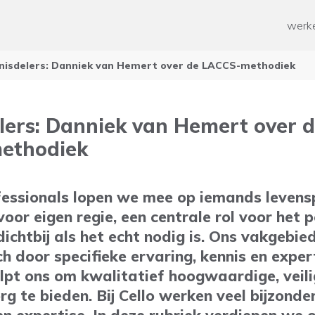
ken
Paramedische zorg
werke
ten werk
Geestelijke gezondheidszorg
Overige
n
nisdelers: Danniek van Hemert over de LACCS-methodiek
od voor mensen met een
rking
 mee helpen?
ussen voor mantelzorgers
lers: Danniek van Hemert over 
n en Ontwikkelen
ethodiek
 tijd
fessionals lopen we mee op iemands levens
voor eigen regie, een centrale rol voor het p
ichtbij als het echt nodig is. Ons vakgebied
h door specifieke ervaring, kennis en expert
lpt ons om kwalitatief hoogwaardige, veili
g te bieden. Bij Cello werken veel bijzond