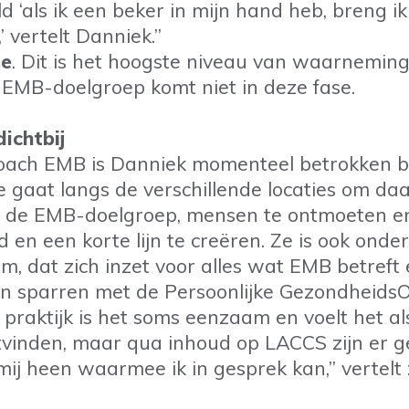
ld ‘als ik een beker in mijn hand heb, breng i
’ vertelt Danniek.”
se
. Dit is het hoogste niveau van waarneming
 EMB-doelgroep komt niet in deze fase.
dichtbij
coach EMB is Danniek momenteel betrokken bi
 gaat langs de verschillende locaties om daa
r de EMB-doelgroep, mensen te ontmoeten e
d en een korte lijn te creëren. Ze is ook onde
m, dat zich inzet voor alles wat EMB betreft
en sparren met de Persoonlijke Gezondheid
 praktijk is het soms eenzaam en voelt het als
tvinden, maar qua inhoud op LACCS zijn er 
j heen waarmee ik in gesprek kan,” vertelt 