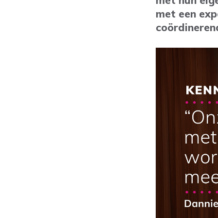
met hun eig
met een expe
coördineren