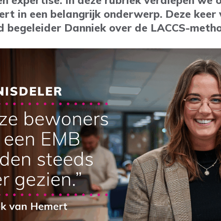
en expertise. In deze rubriek verdiepen we
rt in een belangrijk onderwerp. Deze keer 
d begeleider Danniek over de LACCS-meth