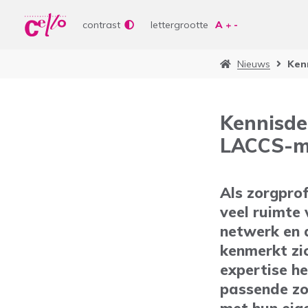
Wer
Vrije tijd
contrast
lettergrootte
Soor
Lere
Nieuws
Ken
Aanb
bepe
Waar kunnen wij jou
Curs
Kennisde
Lere
LACCS-m
Vrije
Veelgebruikte zoektermen
Als zorgpro
Woonvormen
Zorgaanbod
veel ruimte 
netwerk en d
kenmerkt zic
expertise he
passende zor