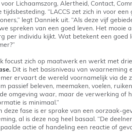
voor Lichaamszorg, Alertheid, Contact, Com
 tijdsbesteding. “LACCS zet zich in voor een
ners,” legt Danniek uit. “Als deze vijf gebied
 we spreken van een goed leven. Het mooie 
erg per individu kijkt. Wat betekent een goed 
mer?”
 focust zich op maatwerk en werkt met drie
ase.
Dit is het basisniveau van waarneming en
mer ervaart de wereld voornamelijk via de z
m passief beleven, meemaken, voelen, ruiken
de omgeving waar, maar de verwerking of h
ormatie is minimaal.”
In deze fase is er sprake van een oorzaak-gev
ing, al is deze nog heel basaal. “De deelne
paalde actie of handeling een reactie of gevo