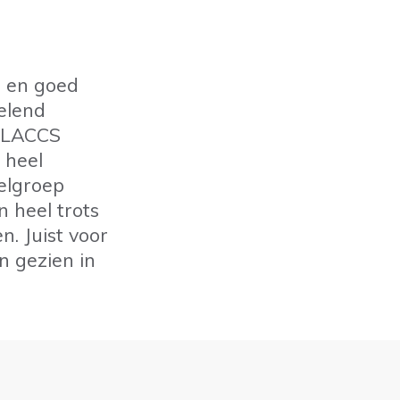
n en goed
elend
n LACCS
o heel
elgroep
n heel trots
. Juist voor
n gezien in