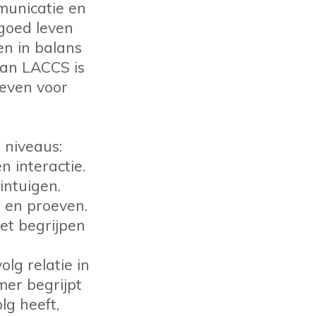
municatie en
 goed leven
en in balans
aan LACCS is
leven voor
 niveaus:
 interactie.
intuigen.
 en proeven.
et begrijpen
olg relatie in
mer begrijpt
lg heeft,