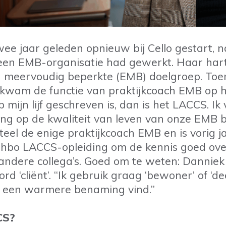
wee jaar geleden opnieuw bij Cello gestart, 
een EMB-organisatie had gewerkt. Haar hart l
ig meervoudig beperkte (EMB) doelgroep. Toe
 kwam de functie van praktijkcoach EMB op 
op mijn lijf geschreven is, dan is het LACCS. Ik
ng op de kwaliteit van leven van onze EMB 
eel de enige praktijkcoach EMB en is vorig j
-hbo LACCS-opleiding om de kennis goed ove
ndere collega’s. Goed om te weten: Danniek
rd ‘cliënt’. “Ik gebruik graag ‘bewoner’ of ‘d
t een warmere benaming vind.”
CS?