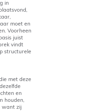
g in
plaatsvond,
kaar,
waar moet en
ien. Voorheen
asis juist
prek vindt
p structurele
die met deze
dezelfde
richten en
an houden,
 want zij