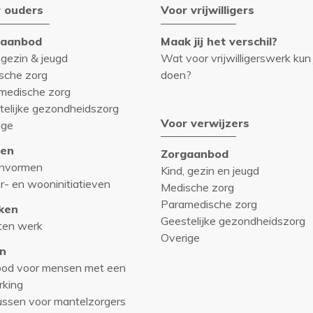
 ouders
Voor vrijwilligers
gaanbod
Maak jij het verschil?
 gezin & jeugd
Wat voor vrijwilligerswerk kun 
sche zorg
doen?
medische zorg
telijke gezondheidszorg
Voor verwijzers
ige
en
Zorgaanbod
nvormen
Kind, gezin en jeugd
r- en wooninitiatieven
Medische zorg
Paramedische zorg
ken
Geestelijke gezondheidszorg
ten werk
Overige
n
od voor mensen met een
rking
ussen voor mantelzorgers