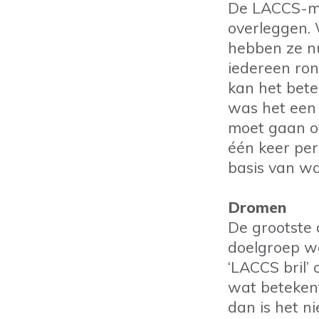
De LACCS-met
overleggen. 
hebben ze nu
iedereen ro
kan het bete
was het een h
moet gaan ov
één keer per
basis van wa
Dromen
De grootste 
doelgroep we
‘LACCS bril’ 
wat betekent
dan is het n