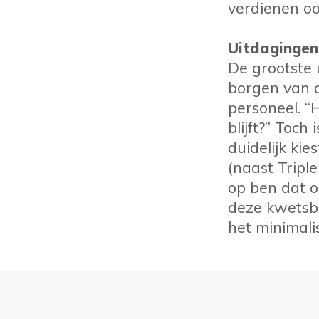
verdienen oo
Uitdagingen
De grootste 
borgen van d
personeel. “
blijft?” Toch 
duidelijk ki
(naast Triple
op ben dat 
deze kwetsba
het minimalis