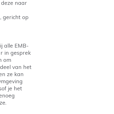
k deze naar
, gericht op
j alle EMB-
r in gesprek
n om
rdeel van het
 en ze kan
sOmgeving
of je het
genoeg
ze.