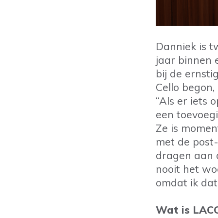
Danniek is t
jaar binnen 
bij de ernst
Cello begon,
“Als er iets 
een toevoegi
Ze is moment
met de post
dragen aan a
nooit het woo
omdat ik da
Wat is LAC