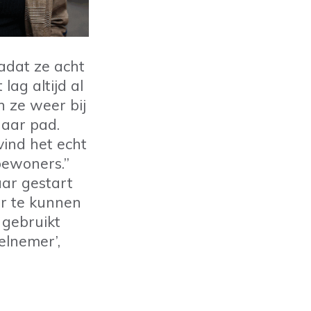
nadat ze acht
ag altijd al
n ze weer bij
haar pad.
 vind het echt
bewoners.”
aar gestart
r te kunnen
 gebruikt
eelnemer’,