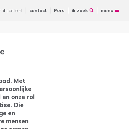
Vrienden van Cello
nbijcello.nl
contact
Pers
ik zoek
menu
ANBI
Nieuws
Contact
Pers
de
Volg ons op
Zoeken
pad. Met
De Ring 14
ersoonlijke
5261 LM Vught
 en onze rol
Postbus 231
ise. Die
088 - 345 10 00
ge en
info@cello-zorg.nl
ere mensen