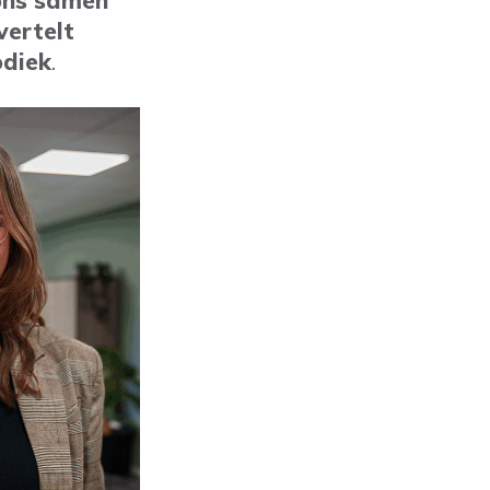
 ons samen
vertelt
odiek
.