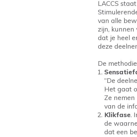
LACCS staat 
Stimulerende
van alle bewo
zijn, kunnen
dat je heel 
deze deelne
De methodiek
Sensatief
“De deelne
Het gaat o
Ze nemen 
van de inf
Klikfase
. 
de waarnem
dat een be