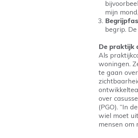
bijvoorbee
mijn mond,
Begrijpfa
begrip. De
De praktijk 
Als praktijk
woningen. Ze
te gaan ove
zichtbaarhei
ontwikkeltea
over casuss
(PGO). “In de
wiel moet ui
mensen om mi