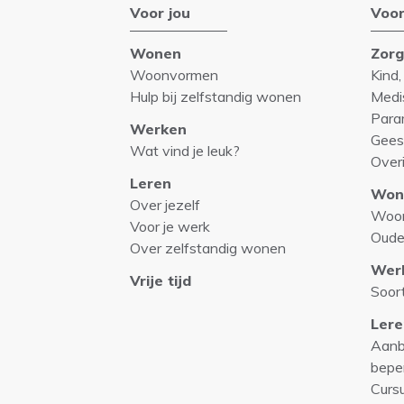
Voor jou
Voor
Wonen
Zor
Woonvormen
Kind,
Hulp bij zelfstandig wonen
Medi
Para
Werken
Gees
Wat vind je leuk?
Over
Leren
Won
Over jezelf
Woo
Voor je werk
Oude
Over zelfstandig wonen
Wer
Vrije tijd
Soor
Lere
Aanb
bepe
Curs