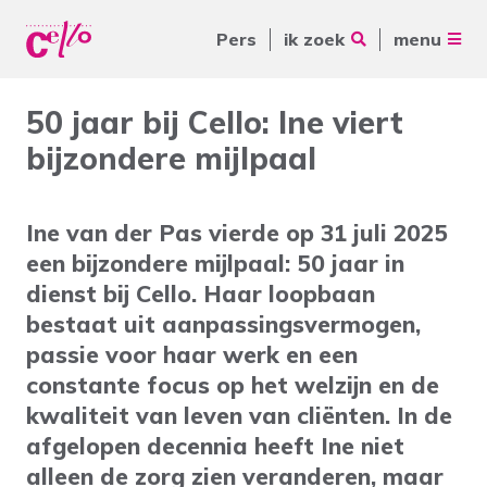
Pers
ik zoek
menu
Voor jou
50 jaar bij Cello: Ine viert
Waar kunnen wij jou mee
bijzondere mijlpaal
Voor ouders & naasten
helpen?
Voor vrijwilligers
Ine van der Pas vierde op 31 juli 2025
Voor verwijzers
een bijzondere mijlpaal: 50 jaar in
dienst bij Cello. Haar loopbaan
Over Cello
Veelgebruikte zoektermen
bestaat uit aanpassingsvermogen,
passie voor haar werk en een
werkenbijcello.nl
Woonvormen
Zorgaanbod
constante focus op het welzijn en de
contact
kwaliteit van leven van cliënten. In de
afgelopen decennia heeft Ine niet
alleen de zorg zien veranderen, maar