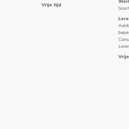
Wer
Vrije tijd
Soor
Lere
Aanb
bepe
Curs
Lere
Vrije