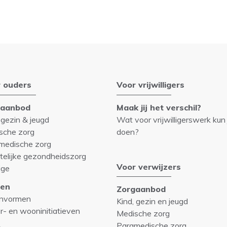
 ouders
Voor vrijwilligers
gaanbod
Maak jij het verschil?
 gezin & jeugd
Wat voor vrijwilligerswerk kun 
sche zorg
doen?
medische zorg
telijke gezondheidszorg
Voor verwijzers
ige
en
Zorgaanbod
nvormen
Kind, gezin en jeugd
r- en wooninitiatieven
Medische zorg
Paramedische zorg