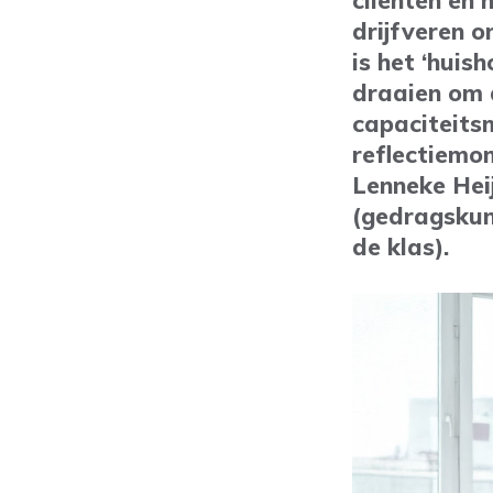
cliënten en 
drijfveren o
is het ‘hui
draaien om d
capaciteits
reflectiemo
Lenneke Hei
(gedragskund
de klas).