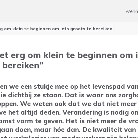
ken
Paramedische zorg
werke
ten werk
Geestelijke gezondheidszorg
Overige
n
rg om klein te beginnen om iets groots te bereiken”
od voor mensen met een
rking
 mee helpen?
ussen voor mantelzorgers
iet erg om klein te beginnen om 
n en Ontwikkelen
 bereiken”
 tijd
pen we een stukje mee op het levenspad van
e dichtbij ze staan. Dat is waar ons zorgha
oppen. We weten ook dat we dat niet meer
e het altijd deden. Verandering is nodig o
omst vorm te geven. Het is niet meer de vr
gaan doen, maar hóe dan. De kwaliteit van 