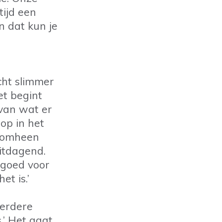
tijd een
n dat kun je
ht slimmer
et begint
 van wat er
op in het
eromheen
uitdagend.
 goed voor
et is.’
eerdere
s.’ Het gaat