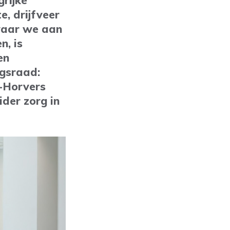
grijke
e, drijfveer
 waar we aan
n, is
en
ngsraad:
r-Horvers
der zorg in