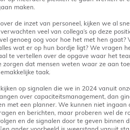
 gaan maken.
 over de inzet van personeel, kijken we al sne
erwachten veel van collega’s op deze positi
el genoeg oog voor hoe het met hen gaat? V
alles wat er op hun bordje ligt? We vragen 
haal te vertellen over de opgave waar het tea
e zorgen dat mensen weten waar ze aan toe 
gemakkelijke taak.
kijken op signalen die we in 2024 vanuit on
angen over capaciteitsmanagement, dan gin
en met een planner. We kunnen niet ingaan o
vragen en berichten, maar proberen wel de 
olgen en de signalen door te geven binnen 
 Een ander voorbeeld is weerstand vanuit sta