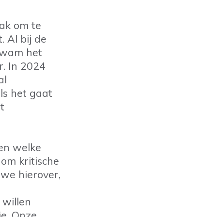
ak om te
 Al bij de
 kwam het
. In 2024
al
s het gaat
t
 en welke
om kritische
 we hierover,
e
 willen
ie. Onze