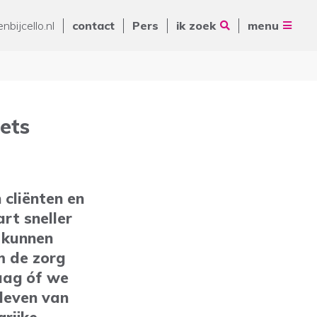
Vrienden van Cello
nbijcello.nl
contact
Pers
ik zoek
menu
ANBI
Nieuws
Contact
Pers
iets
Volg ons op
Zoeken
 cliënten en
De Ring 14
rt sneller
5261 LM Vught
 kunnen
Postbus 231
m de zorg
088 - 345 10 00
aag óf we
info@cello-zorg.nl
leven van