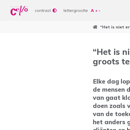
Wer
Vrije tijd
contrast
lettergrootte
Soor
Lere
“Het is niet e
Aanb
bepe
Waar kunnen wij jou
Curs
“Het is n
Lere
groots te
Vrije
Veelgebruikte zoektermen
Elke dag lo
Woonvormen
Zorgaanbod
de mensen di
van gaat kl
doen zoals w
van de toek
het anders 