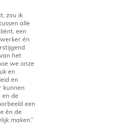
, zou ik
ussen alle
liënt, een
ewerker én
rstijgend
 van het
 hoe we onze
uk en
leid en
ar kunnen
n en de
oorbeeld een
ie én de
lijk maken.”