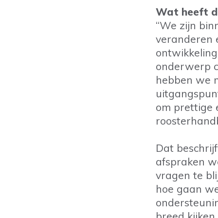
Wat heeft 
“We zijn bi
veranderen e
ontwikkelin
onderwerp c
hebben we m
uitgangspun
om prettige 
roosterhandb
Dat beschrij
afspraken we
vragen te bl
hoe gaan we
ondersteunin
breed kijken