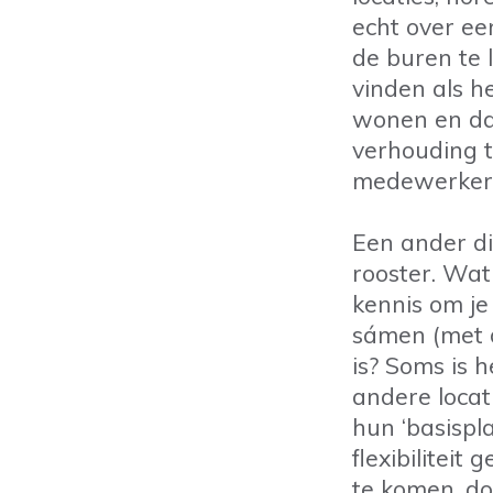
echt over een
de buren te 
vinden als h
wonen en dag
verhouding t
medewerker
Een ander d
rooster. Wat 
kennis om je
sámen (met d
is? Soms is 
andere loca
hun ‘basispl
flexibilitei
te komen, d