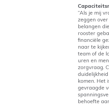
Capaciteits
“Als je mij 
zeggen over 
belangen die
rooster geb
financiële g
naar te kijke
team of de l
uren en men
zorgvraag. C
duidelijkhei
komen. Het i
gevraagde ve
spanningsvel
behoefte aa