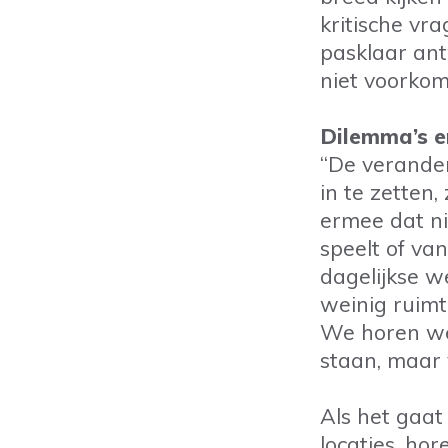
kritische vr
pasklaar ant
niet voorkom
Dilemma’s e
“De verande
in te zetten,
ermee dat ni
speelt of va
dagelijkse w
weinig ruimte
We horen wel
staan, maar v
Als het gaat
locaties, hor