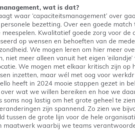
management, wat is dat?
vraagt waar ‘capaciteitsmanagement’ over gaat
personele bezetting. Over een goede match t
 meespelen. Kwalitatief goede zorg voor de c
aseerd op wensen en behoeften van de med
ezondheid. We mogen leren om hier meer ove
n, niet meer alleen vanuit het eigen ‘eilandje’
ocatie. We mogen met elkaar kritisch zijn op
sen inzetten, maar wél met oog voor werkdr
ello heeft in 2024 mooie stappen gezet in be
d over wat we willen bereiken en hoe we da
s soms nog lastig om het grote geheel te zie
randeringen zijn spannend. Zo zien we bijv
d tussen de grote lijn voor de hele organisat
n maatwerk waarbij we teams verantwoorde