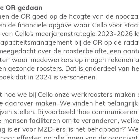
de OR gedaan
nnen de OR goed op de hoogte van de noodza
n de financiële opgave waar Cello voor staat.
g van Cello’s meerjarenstrategie 2023-2026
apaciteitsmanagement bij de OR op de radar
eegedacht over de roosterbelofte, een aant
ten waar medewerkers op mogen rekenen al
en gezonde roosters. Dat is onderdeel van he
oek dat in 2024 is verschenen.
ft hoe we bij Cello onze werkroosters maken
 daarover maken. We vinden het belangrijk 
ijven stellen. Bijvoorbeeld ‘hoe communiceren
 mensen faciliteren om te veranderen, welk
g is er voor MZD-ers, is het behapbaar?’ We
 naar effecten op alle lagen van de organisat