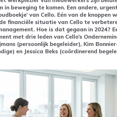
het werkplezier van medewerkers zijn belan
m in beweging te komen. Een andere, urgent
shoudboekje’ van Cello. Eén van de knoppen
e financiële situatie van Cello te verbetere
management. Hoe is dat gegaan in 2024? E
ment met drie leden van Cello’s Ondernemi
jmans (persoonlijk begeleider), Kim Bonnie
ige) en Jessica Beks (coördinerend begelei