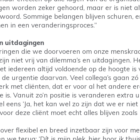
agen worden zeker gehoord, maar er is niet al
woord. Sommige belangen blijven schuren, e
en in een veranderingsproces.”
n uitdagingen
ringen die we doorvoeren om onze menskrac
 zijn niet vrij van dilemma’s en uitdagingen. H
et iedereen altijd voldoende op de hoogte is
n de urgentie daarvan. Veel collega’s gaan zó 
erk met cliënten, dat er voor al het andere 
 is. Vanuit zo’n positie is veranderen extra 
 eens ‘Ja, het kan wel zo zijn dat we er niet
oor deze cliënt moet echt alles blijven zoals h
 over flexibel en breed inzetbaar zijn voor m
en we terug: ‘Dít is mijn plek, hier hoor ik thui