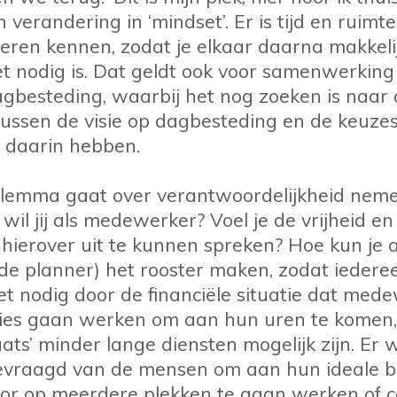
 verandering in ‘mindset’. Er is tijd en ruim
leren kennen, zodat je elkaar daarna makkeli
et nodig is. Dat geldt ook voor samenwerking
besteding, waarbij het nog zoeken is naar 
ussen de visie op dagbesteding en de keuzes 
 daarin hebben.
ilemma gaat over verantwoordelijkheid neme
wil jij als medewerker? Voel je de vrijheid en
 hierover uit te kunnen spreken? Hoe kun je 
e planner) het rooster maken, zodat iedere
het nodig door de financiële situatie dat med
ties gaan werken om aan hun uren te komen
aats’ minder lange diensten mogelijk zijn. Er 
t gevraagd van de mensen om aan hun ideale b
oor op meerdere plekken te gaan werken of 