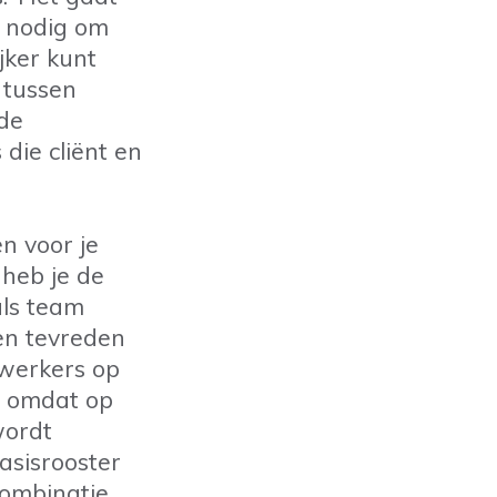
te nodig om
jker kunt
 tussen
de
die cliënt en
n voor je
 heb je de
als team
en tevreden
ewerkers op
, omdat op
wordt
asisrooster
combinatie