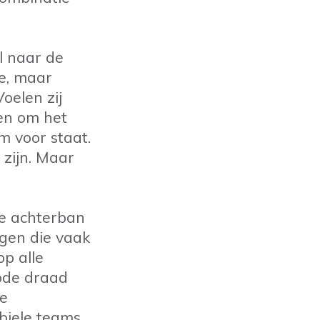
l naar de
e, maar
oelen zij
hen om het
m voor staat.
zijn. Maar
ze achterban
gen die vaak
p alle
rode draad
de
biele teams,