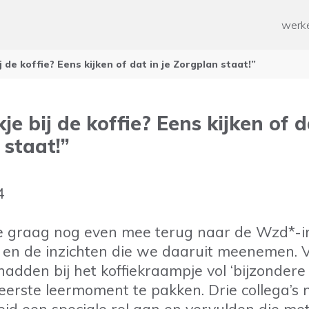
ken
Paramedische zorg
werke
ten werk
Geestelijke gezondheidszorg
Overige
n
j de koffie? Eens kijken of dat in je Zorgplan staat!”
od voor mensen met een
rking
 mee helpen?
ussen voor mantelzorgers
je bij de koffie? Eens kijken of d
n en Ontwikkelen
 staat!”
 tijd
4
 graag nog even mee terug naar de Wzd*-in
en de inzichten die we daaruit meenemen. V
adden bij het koffiekraampje vol ‘bijzondere
erste leermoment te pakken. Drie collega’s