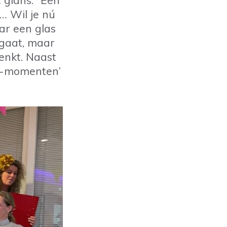
 glans: “Een
t… Wil je nú
ar een glas
gaat, maar
denkt. Naast
ha-momenten’