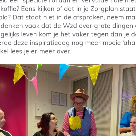
id een speciale rol aan en vervulden die met
 koffie? Eens kijken of dat in je Zorgplan staa
cola? Dat staat niet in de afspraken, neem ma
denken vaak dat de Wzd over grote dingen 
agelijks leven kom je het vaker tegen dan je 
verde deze inspiratiedag nog meer mooie ‘a
tikel lees je er meer over.