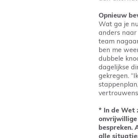
Opnieuw be
Wat ga je nu
anders naar 
team nagaan 
ben me weer 
dubbele knoo
dagelijkse 
gekregen. “I
stappenplan
vertrouwens
* In de Wet
onvrijwilli
bespreken. A
alle situati