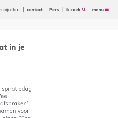
Vrienden van Cello
nbijcello.nl
contact
Pers
ik zoek
menu
ANBI
Nieuws
Contact
Pers
at in je
Volg ons op
Zoeken
De Ring 14
5261 LM Vught
spiratiedag
Postbus 231
eel
088 - 345 10 00
 afspraken’
info@cello-zorg.nl
 namen voor