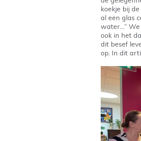
de gelegenhe
koekje bij de
al een glas 
water…” We 
ook in het d
dit besef le
op. In dit ar