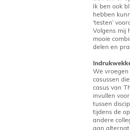
Ik ben ook b
hebben kunn
‘testen’ voo
Volgens mij
mooie combi
delen en pra
Indrukwekke
We vroegen d
casussen di
casus van Th
invullen vo
tussen disci
tijdens de o
andere colleg
aan alternat