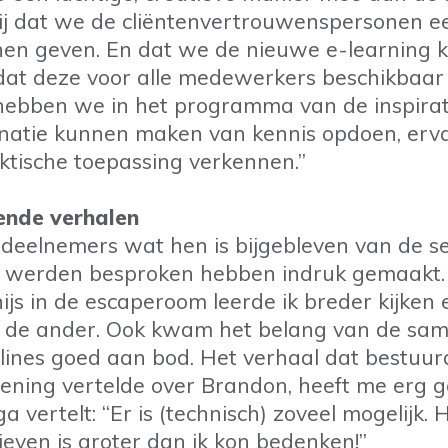
lij dat we de cliëntenvertrouwenspersonen 
en geven. En dat we de nieuwe e-learning 
rdat deze voor alle medewerkers beschikbaar
 hebben we in het programma van de inspira
natie kunnen maken van kennis opdoen, erv
ktische toepassing verkennen.”
nde verhalen
eelnemers wat hen is bijgebleven van de se
e werden besproken hebben indruk gemaakt.
ijs in de escaperoom leerde ik breder kijken 
or de ander. Ook kwam het belang van de sa
plines goed aan bod. Het verhaal dat bestuu
pening vertelde over Brandon, heeft me erg g
a vertelt: “Er is (technisch) zoveel mogelijk.
ieven is groter dan ik kon bedenken!”