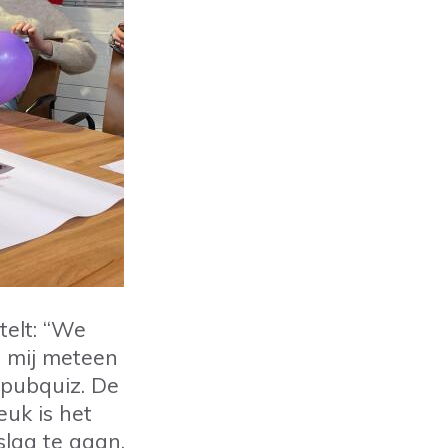
telt: “We
t mij meteen
pubquiz. De
uk is het
slag te gaan.