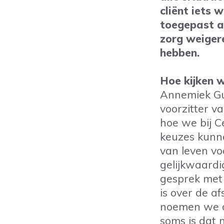
cliënt iets 
toegepast al
zorg weigere
hebben.
Hoe kijken w
Annemiek Gu
voorzitter v
hoe we bij C
keuzes kunne
van leven vo
gelijkwaardi
gesprek met 
is over de a
noemen we da
soms is dat 