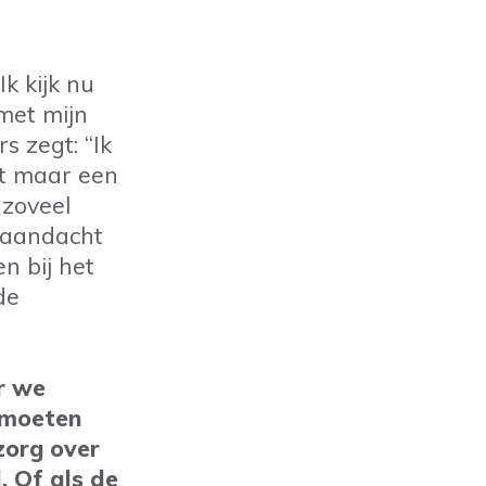
k kijk nu
 met mijn
 zegt: “Ik
et maar een
 zoveel
 aandacht
n bij het
de
r we
 moeten
zorg over
. Of als de