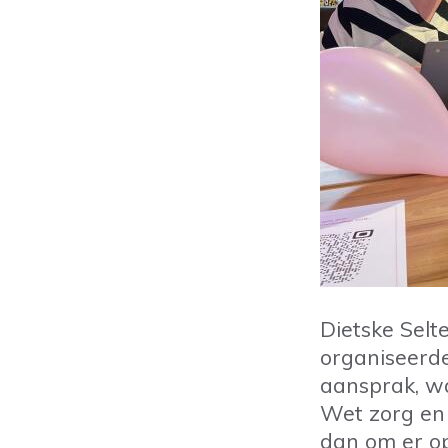
Dietske Selt
organiseerd
aansprak, w
Wet zorg en 
dan om er op