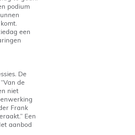
een podium
kunnen
 komt.
tiedag een
aringen
ssies. De
 “Van de
en niet
menwerking
rder Frank
eraakt.” Een
 Het aanbod