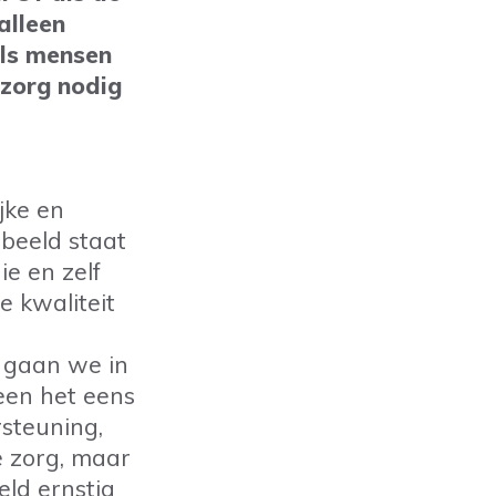
alleen
als mensen
 zorg nodig
jke en
sbeeld staat
ie en zelf
e kwaliteit
m gaan we in
een het eens
steuning,
e zorg, maar
eld ernstig