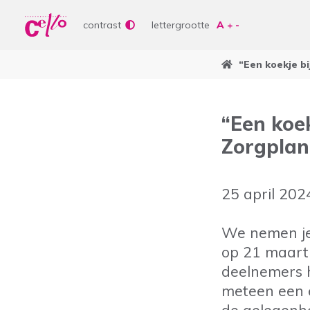
Wer
Vrije tijd
contrast
lettergrootte
Soor
Lere
“Een koekje bi
Aanb
bepe
Waar kunnen wij jou
Curs
“Een koek
Lere
Zorgplan
Vrije
Veelgebruikte zoektermen
25 april 202
Woonvormen
Zorgaanbod
We nemen je
op 21 maart 
deelnemers h
meteen een e