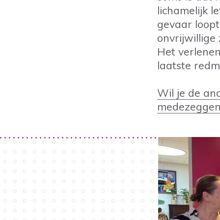
lichamelijk l
gevaar loopt
onvrijwillige
Het verlenen
laatste redmi
Wil je de an
medezeggensc