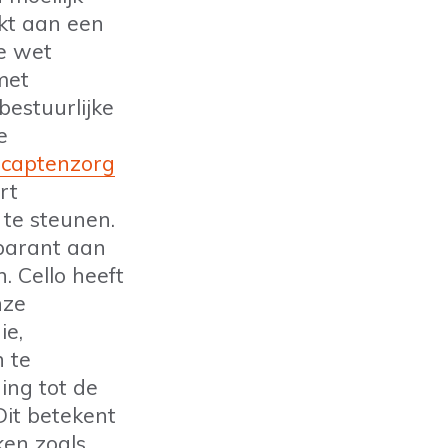
rkt aan een
e wet
met
bestuurlijke
e
icaptenzorg
rt
te steunen.
parant aan
. Cello heeft
nze
ie,
n te
ing tot de
it betekent
ken zoals