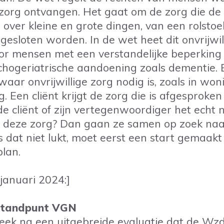
e zorg ontvangen. Het gaat om de zorg die de c
t over kleine en grote dingen, van een rolsto
pgesloten worden. In de wet heet dit onvrijwil
oor mensen met een verstandelijke beperkin
hogeriatrische aandoening zoals dementie. 
waar onvrijwillige zorg nodig is, zoals in wo
 Een cliënt krijgt de zorg die is afgesproken
 de cliënt of zijn vertegenwoordiger het echt 
n deze zorg? Dan gaan ze samen op zoek naa
ls dat niet lukt, moet eerst een start gemaa
lan.
januari 2024:]
 standpunt VGN
eek na een uitgebreide evaluatie dat de Wzd