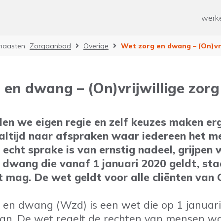
ken
Paramedische zorg
werke
ten werk
Geestelijke gezondheidszorg
Overige
n
naasten
Zorgaanbod
Overige
Wet zorg en dwang – (On)vri
od voor mensen met een
rking
 mee helpen?
ussen voor mantelzorgers
 en dwang – (On)vrijwillige zorg
n en Ontwikkelen
 tijd
nden we eigen regie en zelf keuzes maken erg
altijd naar afspraken waar iedereen het me
r echt sprake is van ernstig nadeel, grijpen w
 dwang die vanaf 1 januari 2020 geldt, sta
mag. De wet geldt voor alle cliënten van C
 en dwang (Wzd) is een wet die op 1 januar
aan. De wet regelt de rechten van mensen wa