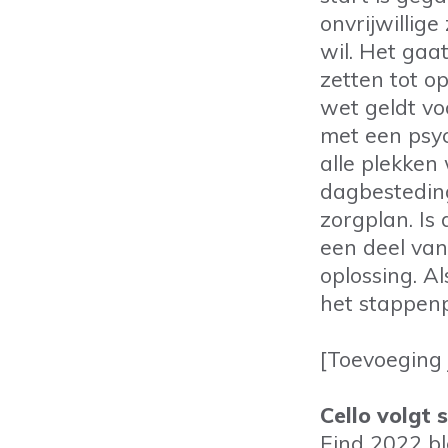
onvrijwillig
wil. Het gaa
zetten tot o
wet geldt v
met een psyc
alle plekken 
dagbesteding.
zorgplan. Is
een deel va
oplossing. A
het stappenp
[Toevoeging 
Cello volgt
Eind 2022 bl