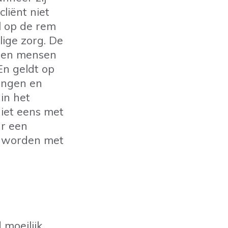
liënt niet
el op de rem
lige zorg. De
g en mensen
En geldt op
ningen en
 in het
niet eens met
r een
kt worden met
 moeilijk