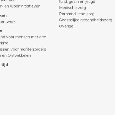
Kind, gezin en jeugd
r- en wooninitiatieven
Medische zorg
Paramedische zorg
ken
Geestelijke gezondheidszorg
ten werk
Overige
n
od voor mensen met een
rking
ussen voor mantelzorgers
n en Ontwikkelen
 tijd