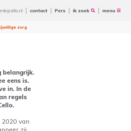
Vrienden van Cello
nbijcello.nl
contact
Pers
ik zoek
menu
ANBI
Nieuws
Contact
jwillige zorg
Pers
Volg ons op
Zoeken
 belangrijk.
e eens is.
De Ring 14
e in. In de
5261 LM Vught
an regels
Postbus 231
ello.
088 - 345 10 00
info@cello-zorg.nl
i 2020 van
nneer zij