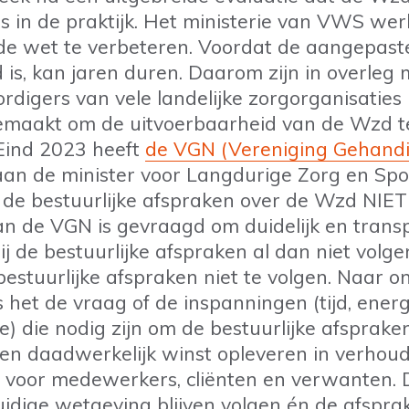
is in de praktijk. Het ministerie van VWS we
de wet te verbeteren. Voordat de aangepast
d is, kan jaren duren. Daarom zijn in overleg 
digers van vele landelijke zorgorganisaties 
emaakt om de uitvoerbaarheid van de Wzd t
Eind 2023 heeft
de VGN (Vereniging Gehand
an de minister voor Langdurige Zorg en Spo
e bestuurlijke afspraken over de Wzd NIET 
n de VGN is gevraagd om duidelijk en trans
ij de bestuurlijke afspraken al dan niet volgen
bestuurlijke afspraken niet te volgen. Naar o
s het de vraag of de inspanningen (tijd, energ
) die nodig zijn om de bestuurlijke afsprake
n daadwerkelijk winst opleveren in verhoud
voor medewerkers, cliënten en verwanten. D
idige wetgeving blijven volgen én de afspra