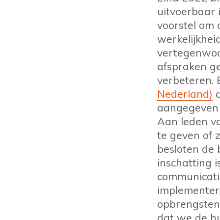
uitvoerbaar 
voorstel om 
werkelijkhei
vertegenwoor
afspraken g
verbeteren. 
Nederland)
a
aangegeven d
Aan leden va
te geven of z
besloten de 
inschatting i
communicatie
implementere
opbrengsten 
dat we de hu