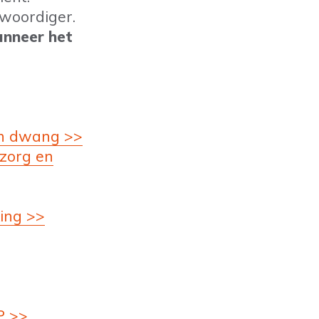
woordiger.
anneer het
en dwang >>
 zorg en
ing >>
P >>