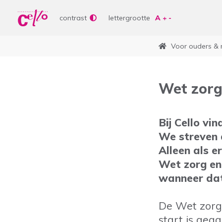
Wer
Vrije tijd
contrast
lettergrootte
Soor
Lere
Voor ouders & 
Aanb
bepe
Waar kunnen wij jou
Curs
Wet zorg
Lere
Vrije
Bij Cello vi
Veelgebruikte zoektermen
We streven 
Woonvormen
Zorgaanbod
Alleen als e
Wet zorg en
wanneer dat 
De Wet zorg
start is geg