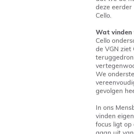
deze eerder 
Cello.
Wat vinden w
Cello ondersc
de VGN ziet 
teruggedrong
vertegenwoo
We onderste
vereenvoudig
gevolgen heef
In ons Mensb
vinden eigen
focus ligt op
gaan uit van