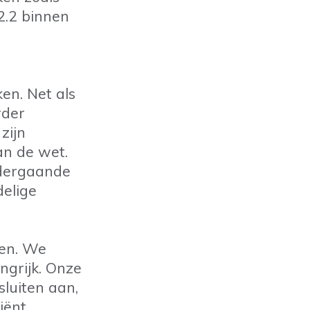
2.2 binnen
ken. Net als
rder
zijn
an de wet.
rdergaande
delige
ken. We
ngrijk. Onze
sluiten aan,
iënt.