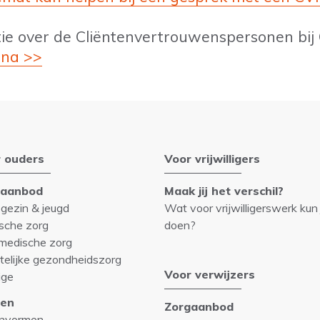
tie over de Cliëntenvertrouwenspersonen bij C
ina >>
 ouders
Voor vrijwilligers
gaanbod
Maak jij het verschil?
 gezin & jeugd
Wat voor vrijwilligerswerk kun 
sche zorg
doen?
medische zorg
telijke gezondheidszorg
Voor verwijzers
ige
en
Zorgaanbod
nvormen