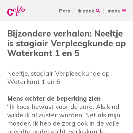
Pers
ik zoek
menu
Voor jou
Bijzondere verhalen: Neeltje
Waar kunnen wij jou mee
is stagiair Verpleegkunde op
Voor ouders & naasten
helpen?
Waterkant 1 en 5
Voor vrijwilligers
Voor verwijzers
Neeltje, stagiair Verpleegkunde op
Waterkant 1 en 5
Over Cello
Veelgebruikte zoektermen
werkenbijcello.nl
Mens achter de beperking zien
Woonvormen
Zorgaanbod
“Ik koos bewust voor de zorg. Als kind
contact
wilde ik al zuster worden. Net als mijn
moeder. Ik heb de zorg ook in de volle
breedte onderzocht: verloskunde,